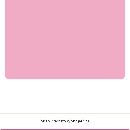
Czas i koszty dostawy
INFORMACJE
Polityka prywatności
Regulamin konkursu: prezent na Dzień Mamy z Bandi x
nesea
O NAS
Kontakt
O nas
© 2026 Nesea — Wszystkie prawa zastrzeżone.
Szablon NØRD Storefront
Sklep internetowy
Shoper.pl