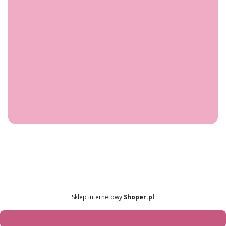
INFORMACJE
Polityka prywatności
Regulamin konkursu: prezent na Dzień Mamy z Bandi x
nesea
O NAS
Kontakt
O nas
© 2026 Nesea — Wszystkie prawa zastrzeżone.
Szablon NØRD Storefront
Sklep internetowy
Shoper.pl